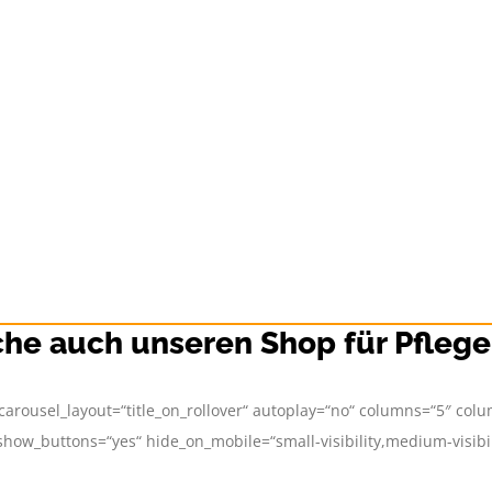
he auch unseren Shop für Pflege
 carousel_layout=“title_on_rollover“ autoplay=“no“ columns=“5″ col
w_buttons=“yes“ hide_on_mobile=“small-visibility,medium-visibility,