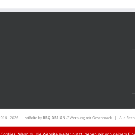
2016 -
2026 | stilfolie by
BBQ DESIGN
// Werbung mit Geschmack
| Alle Recht
Facebook
 Cookies. Wenn du die Website weiter nutzt, gehen wir von deinem Ein