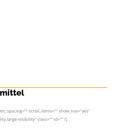
mittel
umn_spacing=““ scroll_items=““ show_nav=“yes“
large-visibility“ class=““ id=““ /]