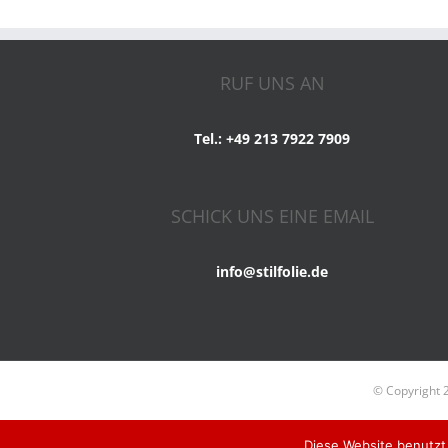
RUF UNS AN
Tel.: +49 213 7922 7909
SCHICK UNS EINE EMAIL
info@stilfolie.de
© Copyright 
Diese Website benutzt