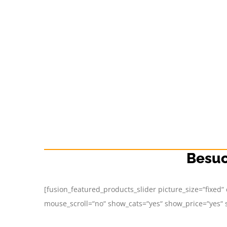
Besuc
[fusion_featured_products_slider picture_size=“fixed“
mouse_scroll=“no“ show_cats=“yes“ show_price=“yes“ sho